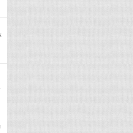
速
，
.
目