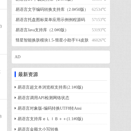
易语言文字编码转换支持库（2.0#50版）
62534℃
易语言托盘图标菜单应用示例例程源码
57153℃
3
易语言Java支持库（2.0#0版）
53193℃
彗星智能换肤模块1.5-彗星小助手V4皮肤
46026℃
AD
数
最新资源
易语言超文本浏览框支持库(2.1#0版)
易语言调用API检测网络状态
易语言对象版-编码转换UTF8转Ansi
8
易语言支持库ｅＬＩＢ＋＋(1.1#0版)
易语言金额大小写转换