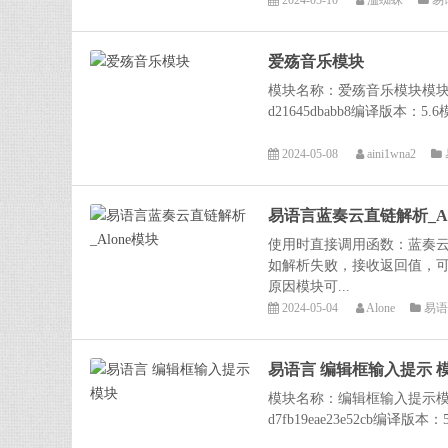
2024-05-10
洫蜘蛛
易
爱殇音乐模块
模块名称：爱殇音乐模块模块文件名：
d21645dbabb8编译版本：5.6模
2024-05-08
aini1wna2
易语言蓝奏云直链解析_Al
使用时直接调用函数：蓝奏
如解析失败，接收返回值，可判
原因模块可...
2024-05-04
Alone
易语
易语言 编辑框输入提示 
模块名称：编辑框输入提示模块文件
d7fb19eae23e52cb编译