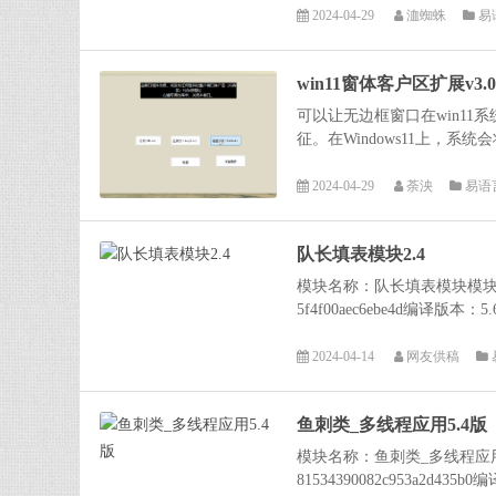
2024-04-29
洫蜘蛛
易
win11窗体客户区扩展v3.0模块
可以让无边框窗口在win11系
征。在Windows11上，系
2024-04-29
荼泱
易语
队长填表模块2.4
模块名称：队长填表模块模块文件名：
5f4f00aec6ebe4d编译版本
2024-04-14
网友供稿
鱼刺类_多线程应用5.4版
模块名称：鱼刺类_多线程应用模
81534390082c953a2d435