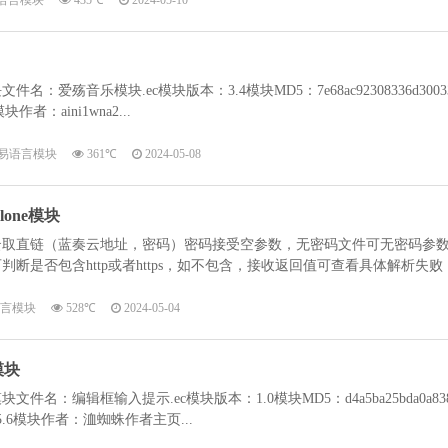
语言模块
435℃
2024-05-10
爱殇音乐模块.ec模块版本：3.4模块MD5：7e68ac92308336d3003
块作者：aini1wna2...
易语言模块
361℃
2024-05-08
one模块
云取直链（蓝奏云地址，密码）密码接受空参数，无密码文件可无密码参
断是否包含http或者https，如不包含，接收返回值可查看具体解析失败
言模块
528℃
2024-05-04
模块
名：编辑框输入提示.ec模块版本：1.0模块MD5：d4a5ba25bda0a83
版本：5.6模块作者：洫蜘蛛作者主页...