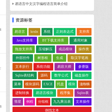
易语言中文汉字编程语言简单介绍
资源标签
4
易语言
krnln
系统
正则表达式
支持库
Java支持库
BT下载支持库
通用对象
拖放支持库
压缩解压
成品模块
操作类
外部控件
树形框
生成
取汉字笔画
文本折行
系统功能
易容大师
参赛版
c
Sqlite表结构
源码
数学公式
磁盘操作
菜单
模块源码
EXCE
托盘
模块
洫蜘蛛
进制转换
易语言模块
程序集
Sqlite表
彗星
例程
分组框
九九乘法表
文本操作
8
倒找文本