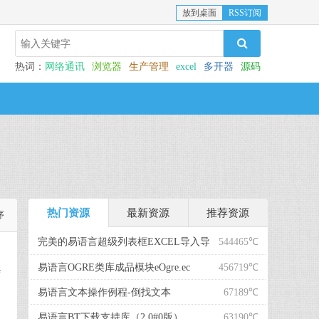
放到桌面
RSS订阅
热词：
网络通讯
浏览器
生产管理
excel
多开器
源码
热门资源
最新资源
推荐资源
序
完美的易语言超级列表框EXCEL导入导
544465℃
出模块...
易语言OGRE类库成品模块eOgre.ec
456719℃
f
易语言文本操作例程-倒找文本
67189℃
易语言BT下载支持库（2.0#0版）
63190℃