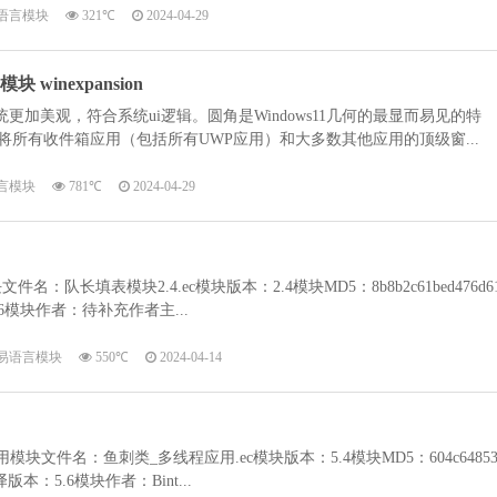
语言模块
321℃
2024-04-29
 winexpansion
统更加美观，符合系统ui逻辑。圆角是Windows11几何的最显而易见的特
统会将所有收件箱应用（包括所有UWP应用）和大多数其他应用的顶级窗...
言模块
781℃
2024-04-29
队长填表模块2.4.ec模块版本：2.4模块MD5：8b8b2c61bed476d6
：5.6模块作者：待补充作者主...
易语言模块
550℃
2024-04-14
块文件名：鱼刺类_多线程应用.ec模块版本：5.4模块MD5：604c6485
b0编译版本：5.6模块作者：Bint...