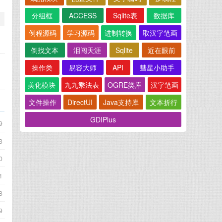
分组框
ACCESS
Sqlite表
数据库
例程源码
学习源码
进制转换
取汉字笔画
倒找文本
泪闯天涯
Sqlite
近在眼前
操作类
易容大师
API
彗星小助手
美化模块
九九乘法表
OGRE类库
汉字笔画
文件操作
DirectUI
Java支持库
文本折行
GDIPlus
9
3
0
1
8
9