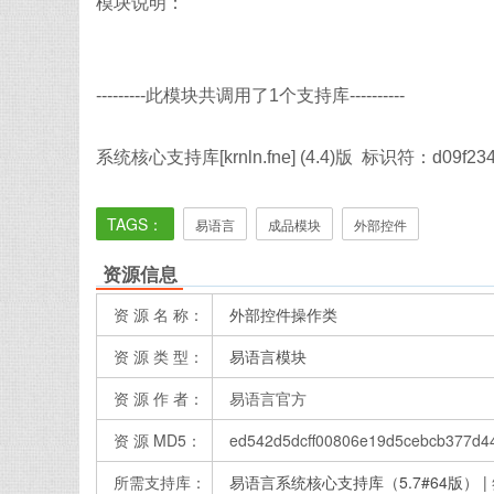
模块说明：
---------此模块共调用了1个支持库----------
系统核心支持库[krnln.fne] (4.4)版 标识符：d09f2340
TAGS：
易语言
成品模块
外部控件
资源信息
资 源 名 称：
外部控件操作类
资 源 类 型：
易语言模块
资 源 作 者：
易语言官方
资 源 MD5：
ed542d5dcff00806e19d5cebcb377d4
所需支持库：
易语言系统核心支持库（5.7#64版） | 签名：d