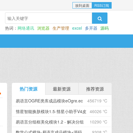
放到桌面
RSS订阅
热词：
网络通讯
浏览器
生产管理
excel
多开器
源码
热门资源
最新资源
推荐资源
易语言OGRE类库成品模块eOgre.ec
456719 ℃
彗星智能换肤模块1.5-彗星小助手V4皮
46026 ℃
肤
易语言分组框美化模块1.2 - 解决分组
10290 ℃
框字...
数学公式模块-易语言成品模块+源码
9308 ℃